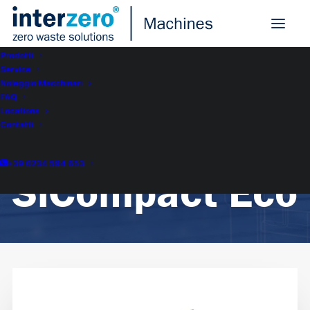
Prodotti
Service
Noleggio Macchinari
FAQ
Home
Sielaff SiCompact Eco
Locations
Sielaff
Contatti
+39 0234 594 653
SiCompact Eco