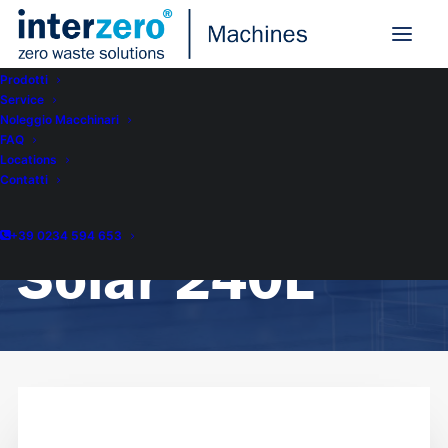
Prodotti
Service
Noleggio Macchinari
FAQ
Home
PEL BriteBin Solar 240L
Locations
PEL BriteBin
Contatti
+39 0234 594 653
Solar 240L