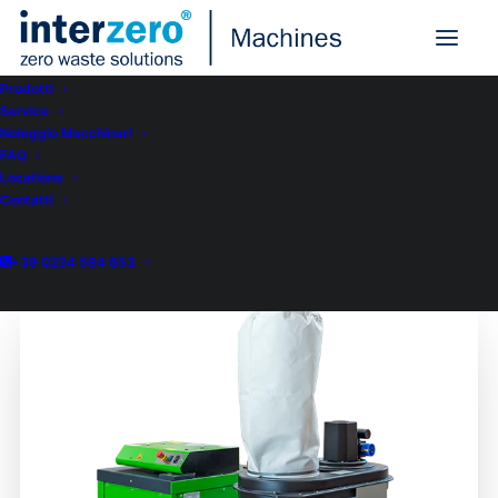
Prodotti
Service
Interzero Machines
Noleggio Macchinari
FAQ
Encyclopedia
Locations
Contatti
+39 0234 594 653